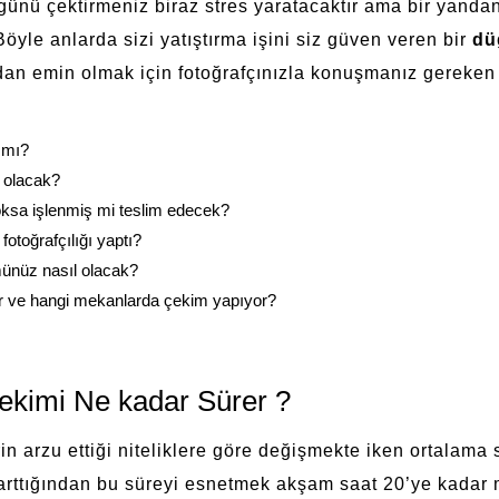
n günü çektirmeniz biraz stres yaratacaktır ama bir yanda
öyle anlarda sizi yatıştırma işini siz güven veren bir
dü
ından emin olmak için fotoğrafçınızla konuşmanız gereken
 mı?
r olacak?
yoksa işlenmiş mi teslim edecek?
otoğrafçılığı yaptı?
münüz nasıl olacak?
or ve hangi mekanlarda çekim yapıyor?
ekimi Ne kadar Sürer ?
rin arzu ettiği niteliklere göre değişmekte iken ortalama 
arttığından bu süreyi esnetmek akşam saat 20’ye kadar 