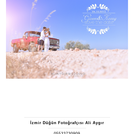
İzmir Düğün Fotoğrafçısı Ali Aygır
05533730909