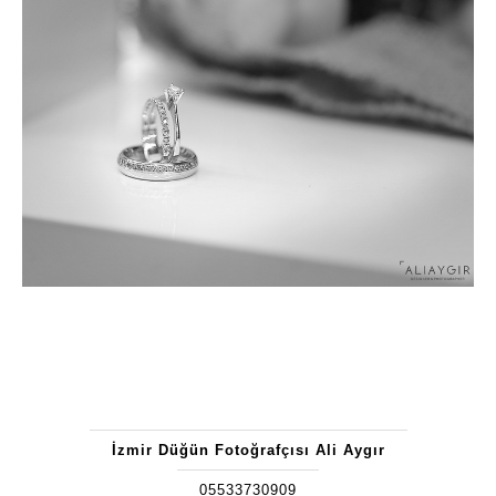
İzmir Düğün Fotoğrafçısı Ali Aygır
05533730909