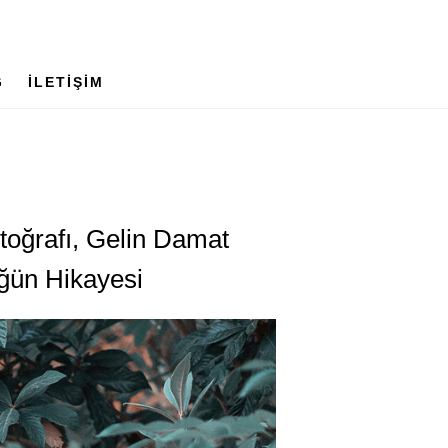
G
İLETİŞİM
toğrafı, Gelin Damat
üğün Hikayesi