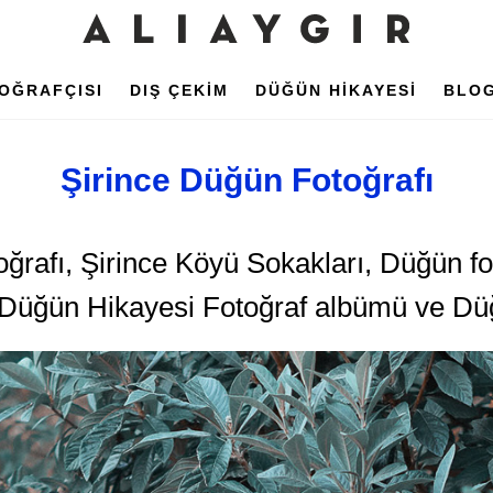
OĞRAFÇISI
DIŞ ÇEKİM
DÜĞÜN HİKAYESİ
BLO
Şirince Düğün Fotoğrafı
ğrafı, Şirince Köyü Sokakları, Düğün fo
e, Düğün Hikayesi Fotoğraf albümü ve D